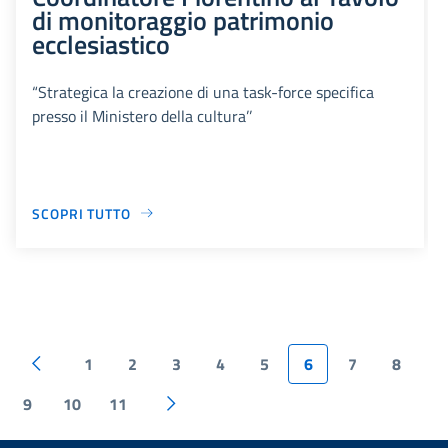
di monitoraggio patrimonio
ecclesiastico
“Strategica la creazione di una task-force specifica
presso il Ministero della cultura’’
SCOPRI TUTTO
1
2
3
4
5
6
7
8
9
10
11