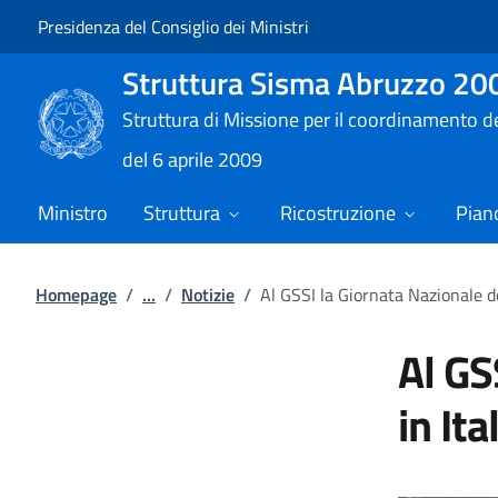
Vai al contenuto
Vai alla navigazione del sito
Presidenza del Consiglio dei Ministri
Struttura Sisma Abruzzo 20
Struttura di Missione per il coordinamento dei 
del 6 aprile 2009
Ministro
Struttura
Ricostruzione
Pian
Homepage
/
...
/
Notizie
/
Al GSSI la Giornata Nazionale d
Al GS
in Ita