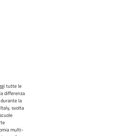
gi tutte le
la differenza
 durante la
taly, svolta
 scuole
rte
onomia multi-