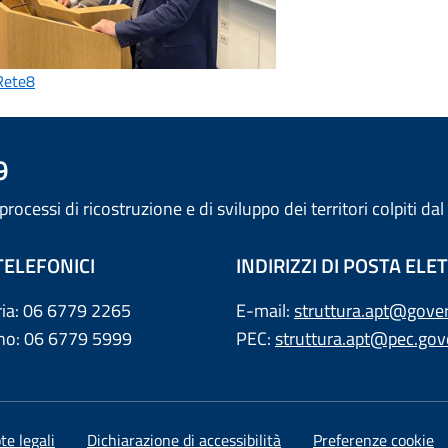
 Rete8
9
ocessi di ricostruzione e di sviluppo dei territori colpiti da
TELEFONICI
INDIRIZZI DI POSTA EL
eria: 06 6779 2265
E-mail:
struttura.apt@gover
lino: 06 6779 5999
PEC:
struttura.apt@pec.gove
te legali
Dichiarazione di accessibilità
Preferenze cookie