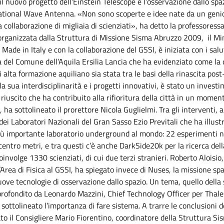
l nuovo progetto dell’Einstein Telescope e l’osservazione dallo spaz
ational Wave Antenna. «Non sono scoperte e idee nate da un genio 
a collaborazione di migliaia di scienziati», ha detto la professoress
organizzata dalla Struttura di Missione Sisma Abruzzo 2009, il Min
 Made in Italy e con la collaborazione del GSSI, è iniziata con i salu
a del Comune dell’Aquila Ersilia Lancia che ha evidenziato come la
di alta formazione aquiliano sia stata tra le basi della rinascita pos
 la sua interdisciplinarità e i progetti innovativi, è stato un invest
riuscito che ha contribuito alla rifioritura della città in un momen
ha sottolineato il prorettore Nicola Guglielmi. Tra gli interventi, 
 dei Laboratori Nazionali del Gran Sasso Ezio Previtali che ha illus
più importante laboratorio underground al mondo: 22 esperimenti ne
centro metri, e tra questi c’è anche DarkSide20k per la ricerca del
oinvolge 1330 scienziati, di cui due terzi stranieri. Roberto Aloisio
l’Area di Fisica al GSSI, ha spiegato invece di Nuses, la missione spa
uove tecnologie di osservazione dallo spazio. Un tema, quello della
rofondito da Leonardo Mazzini, Chief Technology Officer per Thale
sottolineato l’importanza di fare sistema. A trarre le conclusioni d
tato il Consigliere Mario Fiorentino, coordinatore della Struttura S