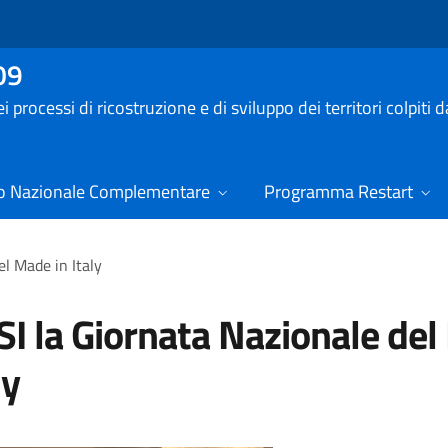
09
processi di ricostruzione e di sviluppo dei territori colpiti 
o Nazionale Complementare
Programma Restart
el Made in Italy
SI la Giornata Nazionale de
ly