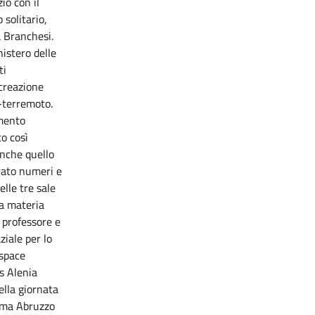
io con il
solitario,
a Branchesi.
istero delle
ti
 creazione
t-terremoto.
imento
to così
anche quello
trato numeri e
lle tre sale
la materia
, professore e
ziale per lo
 space
s Alenia
ella giornata
isma Abruzzo