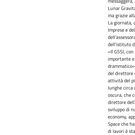
messaggera, i
Lunar Gravit
ma grazie all
La giornata, 
Imprese e del
dell’assessor
dell’istituto 
«Il GSSI, con
importante e 
drammatico», 
del direttore
attività del 
lunghe circa 
oscura, che c
direttore del
sviluppo di n
economy, app
Space che ha 
di lavori è s