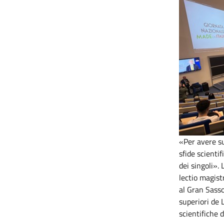
«Per avere su
sfide scienti
dei singoli».
lectio magist
al Gran Sasso
superiori de 
scientifiche d