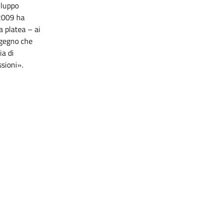
iluppo
 2009 ha
a platea – ai
ingegno che
ia di
ssioni».