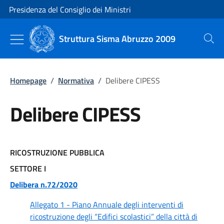
Vai al contenuto
Vai alla navigazione del sito
Presidenza del Consiglio dei Ministri
Struttura Sisma Abruzzo 2009
Cerca
Homepage
/
Normativa
/
Delibere CIPESS
Delibere CIPESS
RICOSTRUZIONE PUBBLICA
SETTORE I
Delibera n.72/2020
Allegato 1 - Piano Annuale degli interventi di
ricostruzione degli “Edifici scolastici” della città di